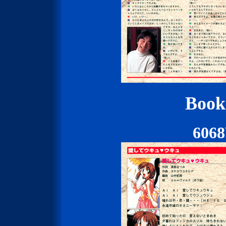
Bookl
606