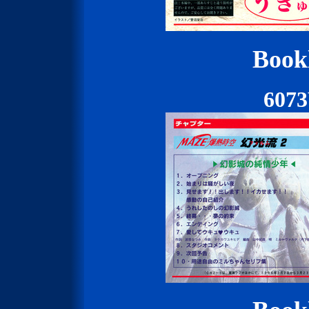
Bookl
607