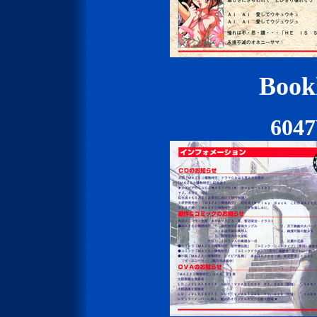
Bookl
604