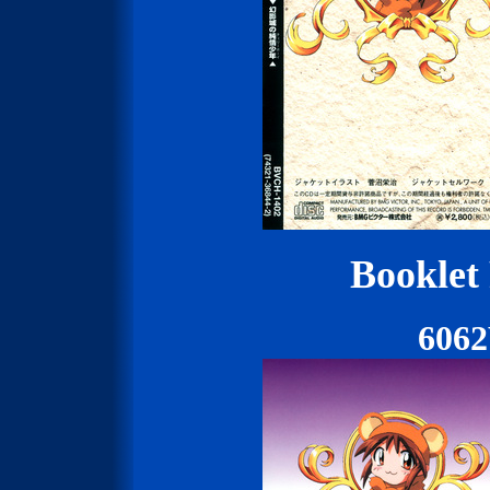
Booklet
606