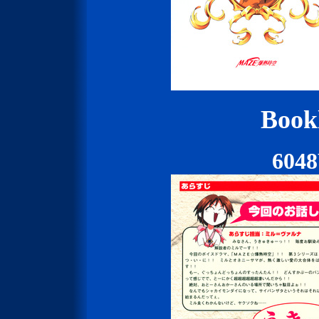
Bookl
604