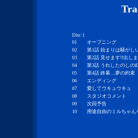
Tra
Disc 1
01
オープニング
02
第1話 始まりは騒がし
03
第2話 見せます!!出し
04
第3話 うれしたのしの
05
第4話 終幕…夢の約束
06
エンディング
07
愛してウキュウキュ
08
スタジオコメント
09
次回予告
10
用途自由のミルちゃん