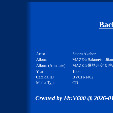
Bac
Artist
Satoru Akahori
Album
MAZE☆Bakunetsu Jikuu
Album (Alternate)
MAZE☆爆熱時空 幻光
Year
1996
Catalog ID
BVCH-1402
Media Type
CD
Created by Mr.V600 @ 2026-01