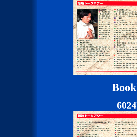
Bookl
602